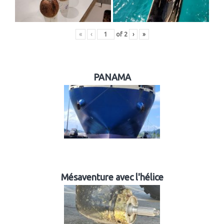
«
‹
of
2
›
»
PANAMA
Mésaventure avec l'hélice