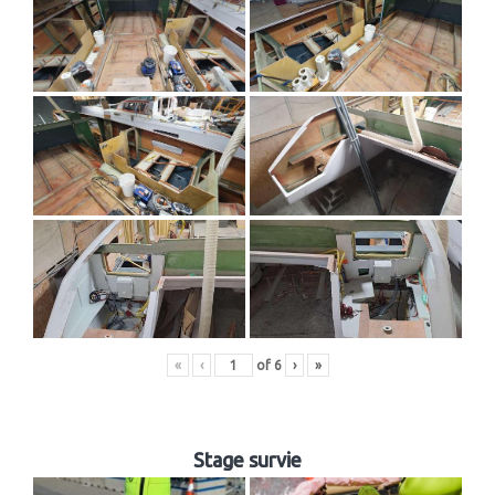
«
‹
of
6
›
»
Stage survie