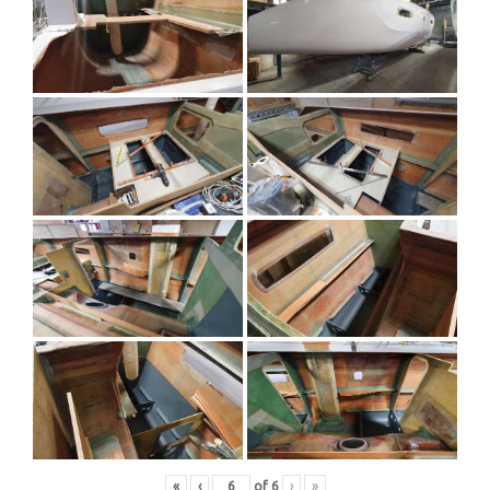
«
‹
of
6
›
»