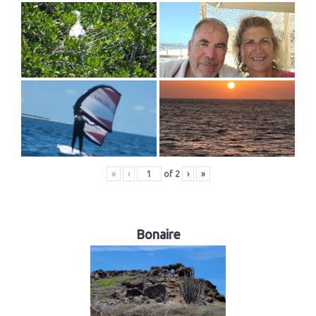
«
‹
of
2
›
»
Bonaire