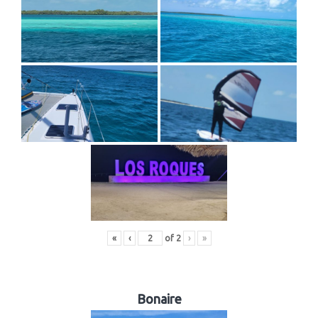
«
‹
of
2
›
»
Bonaire