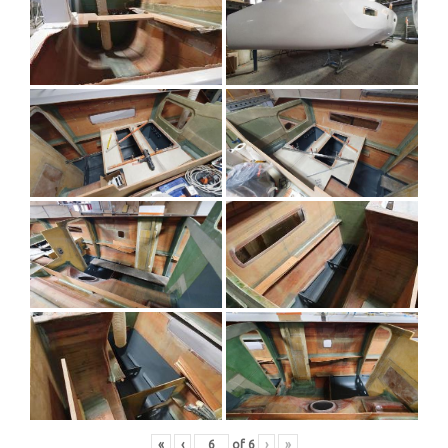
«
‹
of
6
›
»