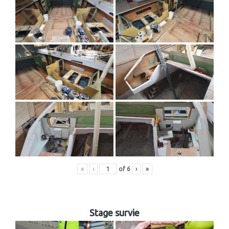
«
‹
of
6
›
»
Stage survie