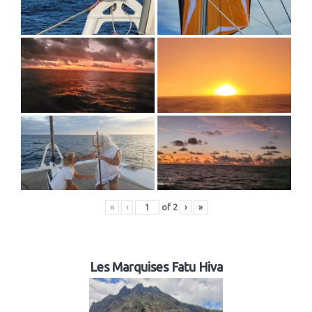
«
‹
of
2
›
»
Les Marquises Fatu Hiva