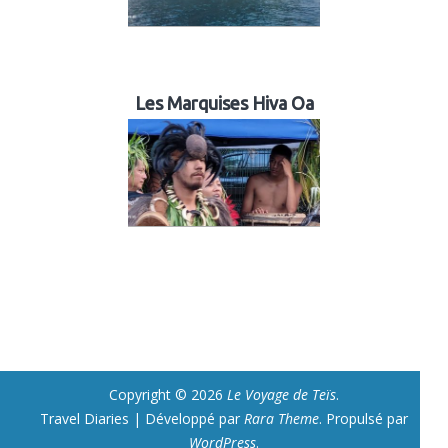
Les Marquises Hiva Oa
Copyright © 2026
Le Voyage de Teïs
.
Travel Diaries | Développé par
Rara Theme
. Propulsé par
WordPress
.