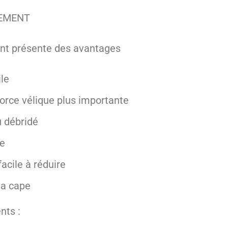
REMENT
nt présente des avantages
ile
force vélique plus importante
u débridé
ge
facile à réduire
la cape
nts :