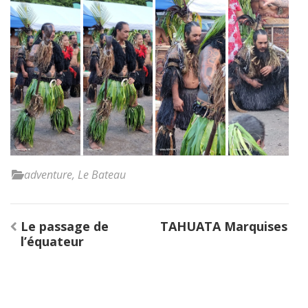
adventure
,
Le Bateau
Navigation
Le passage de
TAHUATA Marquises
de
l’équateur
l’article