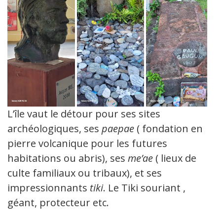
L’île vaut le détour pour ses sites
archéologiques, ses
paepae
( fondation en
pierre volcanique pour les futures
habitations ou abris), ses
me’ae
( lieux de
culte familiaux ou tribaux), et ses
impressionnants
tiki
. Le Tiki souriant ,
géant, protecteur etc.