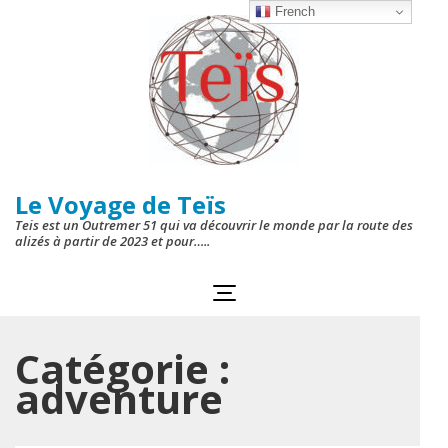
Aller
French
au
contenu
(Pressez
Entrée)
Le Voyage de Teïs
Teis est un Outremer 51 qui va découvrir le monde par la route des
alizés à partir de 2023 et pour…..
Catégorie :
adventure