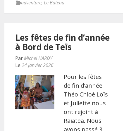
adventure
,
Le Bateau
Les fêtes de fin d’année
à Bord de Teïs
Par
Michel HARDY
Le
24 janvier 2026
Pour les fêtes
de fin d’année
Théo Chloé Loïs
et Juliette nous
ont rejoint à
Raiatea. Nous
avons passé 3