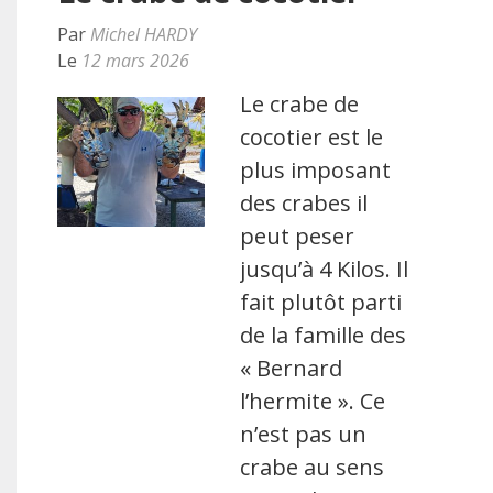
Par
Michel HARDY
Le
12 mars 2026
Le crabe de
cocotier est le
plus imposant
des crabes il
peut peser
jusqu’à 4 Kilos. Il
fait plutôt parti
de la famille des
« Bernard
l’hermite ». Ce
n’est pas un
crabe au sens