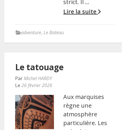
strict. Il …
Lire la suite
adventure
,
Le Bateau
Le tatouage
Par
Michel HARDY
Le
26 février 2026
Aux marquises
règne une
atmosphère
particulière. Les