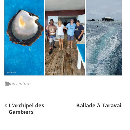
adventure
Navigation
L’archipel des
Ballade à Taravai
de
Gambiers
l’article