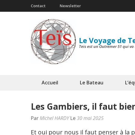
Aller
Contact
Newsletter
au
contenu
(Pressez
Le Voyage de T
Entrée)
Teis est un Outremer 51 qui va 
Accueil
Le Bateau
L’é
Les Gambiers, il faut bie
Par
Michel HARDY
Le
30 mai 2025
Et oui pour nous il faut penser à la