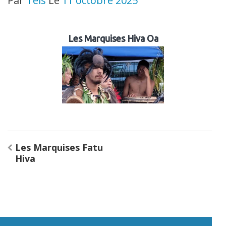
Par
Teis
Le
11 octobre 2025
Les Marquises Hiva Oa
Navigation
Les Marquises Fatu
de
Hiva
l’article