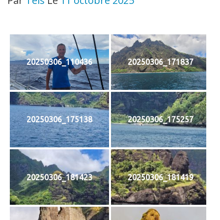
Par
Teis
Le
11 octobre 2025
20250306_110436
20250306_171837
20250306_175138
20250306_175257
20250306_181423
20250306_181419