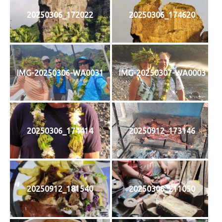
20250306_172022
20250306_174620
IMG-20250306-WA0031
IMG-20250307-WA0003
20250306_174414
20250912_173146
20250912_181540
20250306_211050