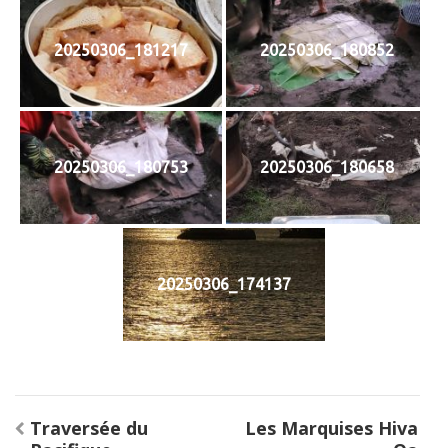
20250306_181217
20250306_180852
20250306_180753
20250306_180658
20250306_174137
Navigation
Traversée du
Les Marquises Hiva