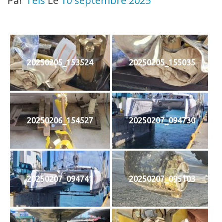
Par
Teis
Le
10 septembre 2025
20250205_153524
20250205_155035
20250206_154527
20250207_094730
20250207_094741
20250207_095103